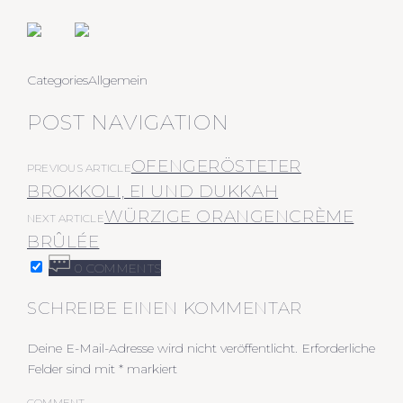
Categories
Allgemein
POST NAVIGATION
OFENGERÖSTETER
PREVIOUS ARTICLE
BROKKOLI, EI UND DUKKAH
WÜRZIGE ORANGENCRÈME
NEXT ARTICLE
BRÛLÉE
0 COMMENTS
SCHREIBE EINEN KOMMENTAR
Deine E-Mail-Adresse wird nicht veröffentlicht.
Erforderliche
Felder sind mit
*
markiert
COMMENT