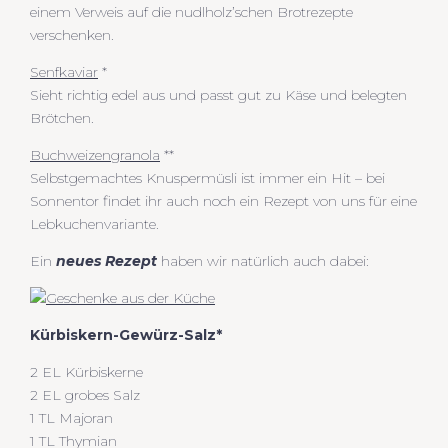
einem Verweis auf die nudlholz’schen Brotrezepte
verschenken.
Senfkaviar
*
Sieht richtig edel aus und passt gut zu Käse und belegten
Brötchen.
Buchweizengranola
**
Selbstgemachtes Knuspermüsli ist immer ein Hit – bei
Sonnentor findet ihr auch noch ein Rezept von uns für eine
Lebkuchenvariante.
Ein
neues Rezept
haben wir natürlich auch dabei:
Kürbiskern-Gewürz-Salz*
2 EL Kürbiskerne
2 EL grobes Salz
1 TL Majoran
1 TL Thymian