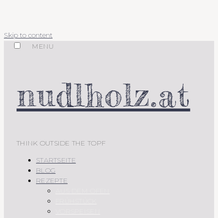
Skip to content
MENU
nudlholz.at
THINK OUTSIDE THE TOPF
STARTSEITE
BLOG
REZEPTE
AUS DEM OFEN
FRÜHSTÜCK
VORSPEISEN