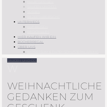
HAUPTSPEISEN
SAUCEN UND CO.
SÜSSES
REZEPTÜBERSICHT
UNTERWEGS
AUF REISEN
REGIONALES
HIER KAUFEN WIR EIN
BÜCHERREGAL
ÜBER UNS
IMPRESSUM & DATENSCHUTZERKLÄRUNG
SAUCEN UND CO.
W
WEIHNACHTLICHE
GEDANKEN ZUM