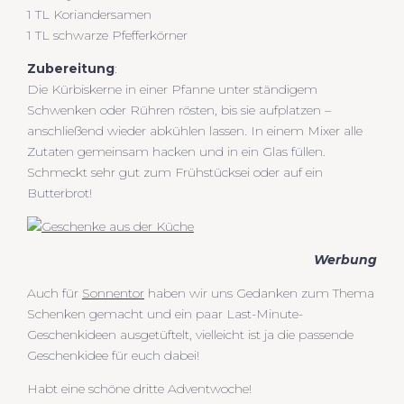
1 TL Koriandersamen
1 TL schwarze Pfefferkörner
Zubereitung
:
Die Kürbiskerne in einer Pfanne unter ständigem
Schwenken oder Rühren rösten, bis sie aufplatzen –
anschließend wieder abkühlen lassen. In einem Mixer alle
Zutaten gemeinsam hacken und in ein Glas füllen.
Schmeckt sehr gut zum Frühstücksei oder auf ein
Butterbrot!
Werbung
Auch für
Sonnentor
haben wir uns Gedanken zum Thema
Schenken gemacht und ein paar Last-Minute-
Geschenkideen ausgetüftelt, vielleicht ist ja die passende
Geschenkidee für euch dabei!
Habt eine schöne dritte Adventwoche!