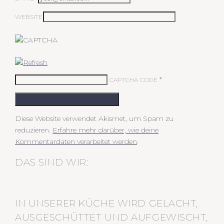
WEBSITE
*
CAPTCHA CODE
KOMMENTAR ABSCHICKEN
Diese Website verwendet Akismet, um Spam zu
reduzieren.
Erfahre mehr darüber, wie deine
Kommentardaten verarbeitet werden
.
DAS SIND WIR:
IN UNSERER KÜCHE WIRD GELACHT,
AUSGESCHÜTTET UND AUFGEWISCHT,