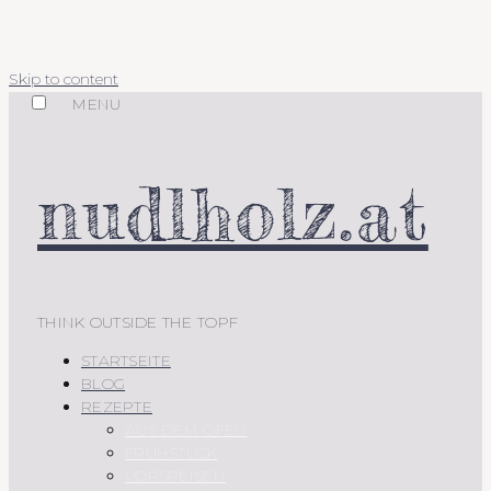
Skip to content
MENU
nudlholz.at
THINK OUTSIDE THE TOPF
STARTSEITE
BLOG
REZEPTE
AUS DEM OFEN
FRÜHSTÜCK
VORSPEISEN