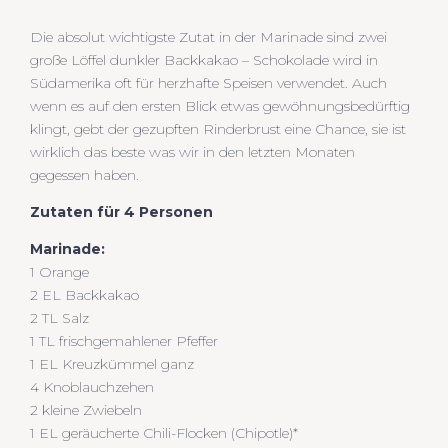
Die absolut wichtigste Zutat in der Marinade sind zwei
große Löffel dunkler Backkakao – Schokolade wird in
Südamerika oft für herzhafte Speisen verwendet. Auch
wenn es auf den ersten Blick etwas gewöhnungsbedürftig
klingt, gebt der gezupften Rinderbrust eine Chance, sie ist
wirklich das beste was wir in den letzten Monaten
gegessen haben.
Zutaten für 4 Personen
Marinade:
1 Orange
2 EL Backkakao
2 TL Salz
1 TL frischgemahlener Pfeffer
1 EL Kreuzkümmel ganz
4 Knoblauchzehen
2 kleine Zwiebeln
1 EL geräucherte Chili-Flocken (Chipotle)*