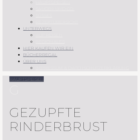
HAUPTSPEISEN
SAUCEN UND CO.
SÜSSES
REZEPTÜBERSICHT
UNTERWEGS
AUF REISEN
REGIONALES
HIER KAUFEN WIR EIN
BÜCHERREGAL
ÜBER UNS
IMPRESSUM & DATENSCHUTZERKLÄRUNG
HAUPTSPEISEN
G
GEZUPFTE
RINDERBRUST