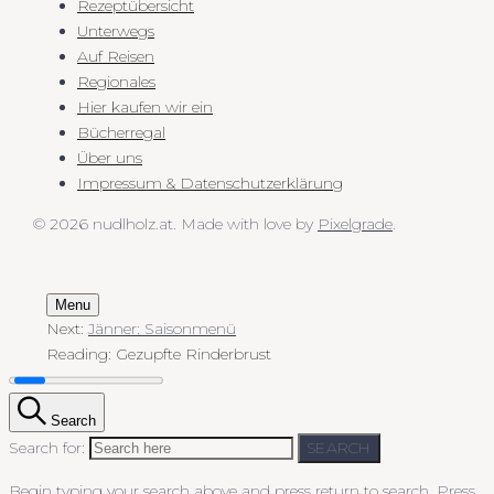
Rezeptübersicht
Unterwegs
Auf Reisen
Regionales
Hier kaufen wir ein
Bücherregal
Über uns
Impressum & Datenschutzerklärung
© 2026 nudlholz.at.
Made with love by
Pixelgrade
.
Menu
Next:
Jänner: Saisonmenü
Reading:
Gezupfte Rinderbrust
Search
Search for:
SEARCH
Begin typing your search above and press return to search.
Press