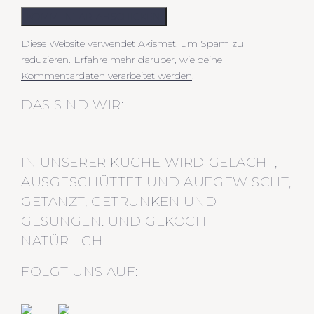
KOMMENTAR ABSCHICKEN
Diese Website verwendet Akismet, um Spam zu
reduzieren.
Erfahre mehr darüber, wie deine
Kommentardaten verarbeitet werden
.
DAS SIND WIR:
IN UNSERER KÜCHE WIRD GELACHT,
AUSGESCHÜTTET UND AUFGEWISCHT,
GETANZT, GETRUNKEN UND
GESUNGEN. UND GEKOCHT
NATÜRLICH.
FOLGT UNS AUF: