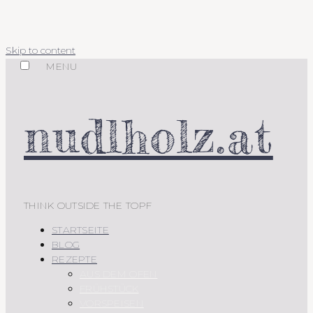
Skip to content
MENU
nudlholz.at
THINK OUTSIDE THE TOPF
STARTSEITE
BLOG
REZEPTE
AUS DEM OFEN
FRÜHSTÜCK
VORSPEISEN