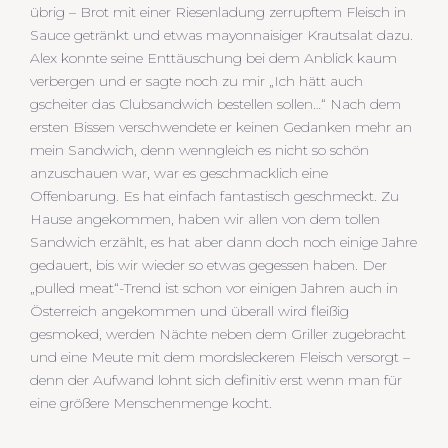
übrig – Brot mit einer Riesenladung zerrupftem Fleisch in
Sauce getränkt und etwas mayonnaisiger Krautsalat dazu.
Alex konnte seine Enttäuschung bei dem Anblick kaum
verbergen und er sagte noch zu mir „Ich hätt auch
gscheiter das Clubsandwich bestellen sollen…“ Nach dem
ersten Bissen verschwendete er keinen Gedanken mehr an
mein Sandwich, denn wenngleich es nicht so schön
anzuschauen war, war es geschmacklich eine
Offenbarung. Es hat einfach fantastisch geschmeckt. Zu
Hause angekommen, haben wir allen von dem tollen
Sandwich erzählt, es hat aber dann doch noch einige Jahre
gedauert, bis wir wieder so etwas gegessen haben. Der
„pulled meat“-Trend ist schon vor einigen Jahren auch in
Österreich angekommen und überall wird fleißig
gesmoked, werden Nächte neben dem Griller zugebracht
und eine Meute mit dem mordsleckeren Fleisch versorgt –
denn der Aufwand lohnt sich definitiv erst wenn man für
eine größere Menschenmenge kocht.