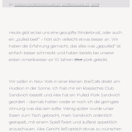
BY
SARAH DICKER
JANUAR 22, 2019
JANUAR 22, 2019
Heute gibt es bei uns eine gezupfte Rinderbrust, oder auch
ein „pulled beef“ – hört sich vielleicht etwas besser an. Wir
haben die Erfahrung gemacht, das alles was „gepulled“ ist
einfach besser schmeckt und haben bereits bei unserer
ersten Amerikareise vor 10 Jahren
Blut
pork geleckt.
Wir saßen in New York in einer kleinen Bar/Cafe direkt am
Hudson in der Sonne. Ich hab mir ein klassisches Club
Sandwich bestellt und Alex hat ein Pulled Pork Sandwich
geordert – damals hatten weder er noch ich die geringste
Ahnung was das sein sollte. Wenig später wurde unser
Essen zum Tisch gebracht, mein Sandwich ordentlich
gestapelt, mit einem Spieß fixiert und äußerst appetitlich
anzuschauen. Alex Gericht ließ optisch etwas zu wünschen