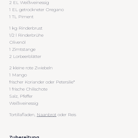
2 EL Weißweinessig
1 EL getrockneter Oregano
1 TL Piment
1 kg Rinderbrust
1/2 l Rinderbrühe
Olivenöl
1 Zimtstange
2 Lorbeerblätter
2 kleine rote Zwiebeln
1 Mango
frischer Koriander oder Petersilie*
1 frische Chilischote
Salz, Pfeffer
Weißweinessig
Tortillafladen,
Naanbrot
oder Reis
Zubereitung