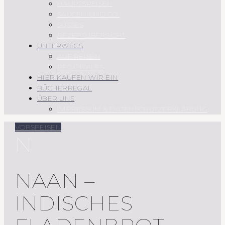
HAUPTSPEISEN
SAUCEN UND CO.
SÜSSES
REZEPTÜBERSICHT
UNTERWEGS
AUF REISEN
REGIONALES
HIER KAUFEN WIR EIN
BÜCHERREGAL
ÜBER UNS
IMPRESSUM & DATENSCHUTZERKLÄRUNG
VORSPEISEN
N
NAAN –
INDISCHES