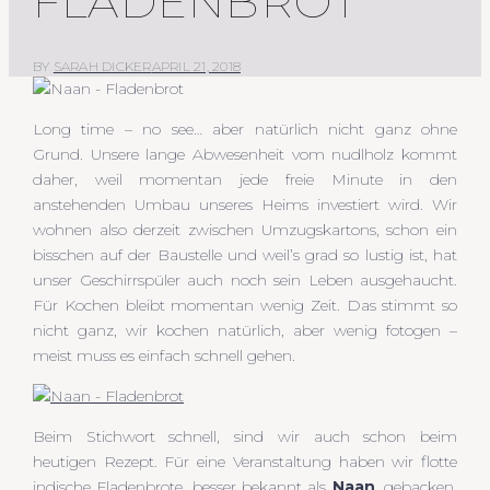
FLADENBROT
BY
SARAH DICKER
APRIL 21, 2018
Long time – no see… aber natürlich nicht ganz ohne
Grund. Unsere lange Abwesenheit vom nudlholz kommt
daher, weil momentan jede freie Minute in den
anstehenden Umbau unseres Heims investiert wird. Wir
wohnen also derzeit zwischen Umzugskartons, schon ein
bisschen auf der Baustelle und weil’s grad so lustig ist, hat
unser Geschirrspüler auch noch sein Leben ausgehaucht.
Für Kochen bleibt momentan wenig Zeit. Das stimmt so
nicht ganz, wir kochen natürlich, aber wenig fotogen –
meist muss es einfach schnell gehen.
Beim Stichwort schnell, sind wir auch schon beim
heutigen Rezept. Für eine Veranstaltung haben wir flotte
indische Fladenbrote, besser bekannt als
Naan
, gebacken.