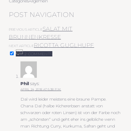
Categories
Allgemein
POST NAVIGATION
SALAT MIT
PREVIOUS ARTICLE
BRUNNENKRESSE
RICOTTA GUGLHUPF
NEXT ARTICLE
2 COMMENTS
Phil
says:
APRIL 24, 2018 AT 6:38 P.M.
Dal wird leider meistens eine braune Pampe.
Chana Dal (halbe Kichererbsen anstatt von
schwarzen oder roten Linsen) ist von der Farbe noch
am „schönsten“ und geht eher ins gelbliche wenn
man Richtung Curry, Kurkuma, Safran geht und