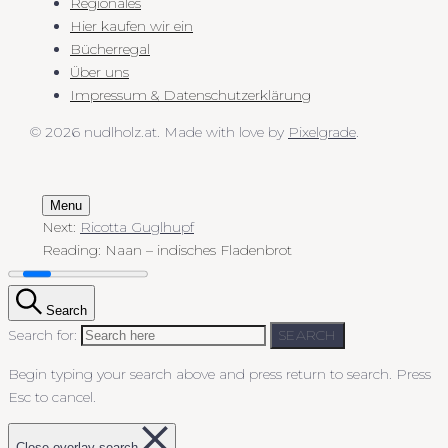
Regionales
Hier kaufen wir ein
Bücherregal
Über uns
Impressum & Datenschutzerklärung
© 2026 nudlholz.at.
Made with love by
Pixelgrade
.
Menu
Next:
Ricotta Guglhupf
Reading:
Naan – indisches Fladenbrot
Search
Search for:
SEARCH
Begin typing your search above and press return to search.
Press
Esc to cancel.
Close overlay search