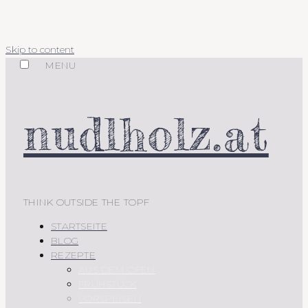
Skip to content
MENU
nudlholz.at
THINK OUTSIDE THE TOPF
STARTSEITE
BLOG
REZEPTE
AUS DEM OFEN
FRÜHSTÜCK
VORSPEISEN