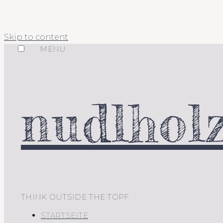
Skip to content
MENU
nudlholz
THINK OUTSIDE THE TOPF
STARTSEITE