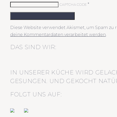
*
CAPTCHA CODE
KOMMENTAR ABSCHICKEN
Diese Website verwendet Akismet, um Spam zu r
deine Kommentardaten verarbeitet werden
.
DAS SIND WIR:
IN UNSERER KÜCHE WIRD GELAC
GESUNGEN. UND GEKOCHT NATÜR
FOLGT UNS AUF: