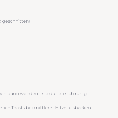
k geschnitten)
ben darin wenden – sie dürfen sich ruhig
ench Toasts bei mittlerer Hitze ausbacken