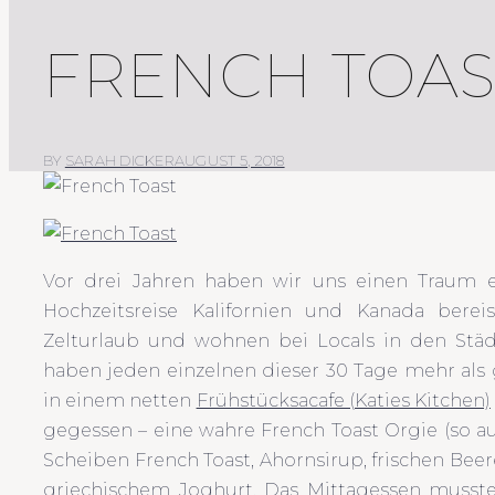
FRENCH TOAS
BY
SARAH DICKER
AUGUST 5, 2018
Vor drei Jahren haben wir uns einen Traum er
Hochzeitsreise Kalifornien und Kanada bere
Zelturlaub und wohnen bei Locals in den Stä
haben jeden einzelnen dieser 30 Tage mehr als 
in einem netten
Frühstücksacafe (Katies Kitchen)
gegessen – eine wahre French Toast Orgie (so au
Scheiben French Toast, Ahornsirup, frischen Bee
griechischem Joghurt. Das Mittagessen musste