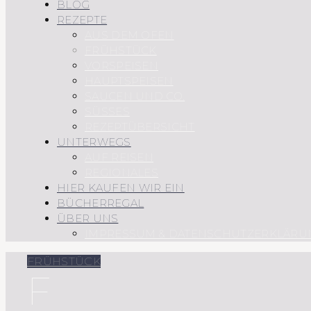
BLOG
REZEPTE
AUS DEM OFEN
FRÜHSTÜCK
VORSPEISEN
HAUPTSPEISEN
SAUCEN UND CO.
SÜSSES
REZEPTÜBERSICHT
UNTERWEGS
AUF REISEN
REGIONALES
HIER KAUFEN WIR EIN
BÜCHERREGAL
ÜBER UNS
IMPRESSUM & DATENSCHUTZERKLÄRU
FRÜHSTÜCK
F