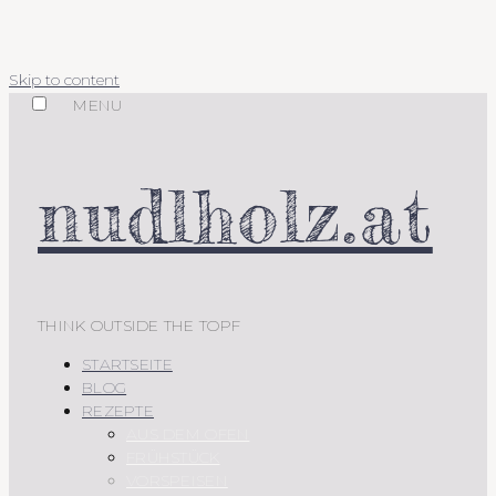
Skip to content
MENU
nudlholz.at
THINK OUTSIDE THE TOPF
STARTSEITE
BLOG
REZEPTE
AUS DEM OFEN
FRÜHSTÜCK
VORSPEISEN