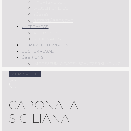
HAUPTSPEISEN
SAUCEN UND CO.
SÜSSES
REZEPTÜBERSICHT
UNTERWEGS
AUF REISEN
REGIONALES
HIER KAUFEN WIR EIN
BÜCHERREGAL
ÜBER UNS
IMPRESSUM & DATENSCHUTZERKLÄRUNG
HAUPTSPEISEN
C
CAPONATA
SICILIANA