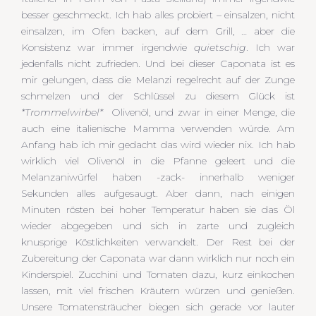
besser geschmeckt. Ich hab alles probiert – einsalzen, nicht
einsalzen, im Ofen backen, auf dem Grill, … aber die
Konsistenz war immer irgendwie
quietschig
. Ich war
jedenfalls nicht zufrieden. Und bei dieser Caponata ist es
mir gelungen, dass die Melanzi regelrecht auf der Zunge
schmelzen und der Schlüssel zu diesem Glück ist
*Trommelwirbel*
Olivenöl, und zwar in einer Menge, die
auch eine italienische Mamma verwenden würde. Am
Anfang hab ich mir gedacht das wird wieder nix. Ich hab
wirklich viel Olivenöl in die Pfanne geleert und die
Melanzaniwürfel haben -zack- innerhalb weniger
Sekunden alles aufgesaugt. Aber dann, nach einigen
Minuten rösten bei hoher Temperatur haben sie das Öl
wieder abgegeben und sich in zarte und zugleich
knusprige Köstlichkeiten verwandelt. Der Rest bei der
Zubereitung der Caponata war dann wirklich nur noch ein
Kinderspiel. Zucchini und Tomaten dazu, kurz einkochen
lassen, mit viel frischen Kräutern würzen und genießen.
Unsere Tomatensträucher biegen sich gerade vor lauter