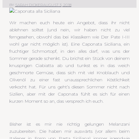
BY
SARAH DICKER
AUGUST 3, 2018
Wir machen euch heute ein Angebot, dass ihr nicht
ablehnen solltet (und nein, wir haben nicht zu viel
ferngesehen, obwohl das bei Klassikern wie Der Pate I-III
wohl gar nicht möglich ist). Eine Caponata Siciliana, ein
fruchtiger Schmortopf, in den alles darf, was uns der
Sommer gerade schenkt. Du brichst ein Stück von deinem
knusprigen Ciabiatta ab und tunkst es in das weich
geschmorte Gemüse, dass sich mit viel Knoblauch und
Olivenöl zu einer fast unaussprechlichen Köstlichkeit
verkocht hat. Für uns geht’s diesen Sommer nicht nach
Sizilien, aber mit der Caponata fühlt es sich für einen
kurzen Moment so an, das versprech ich euch.
Bisher ist es mir nie richtig gelungen Melanzani
zuzubereiten. Die haben mir auswärts (vor allem beim
Italiener in Form von Pasta Siciliana) immer irgendwie