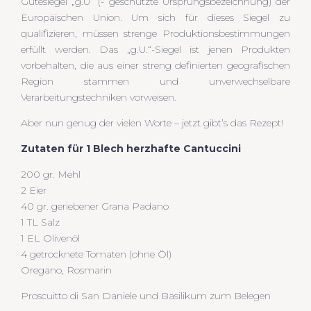
Gütesiegel „g.U“ (- geschützte Ursprungsbezeichnung) der
Europäischen Union. Um sich für dieses Siegel zu
qualifizieren, müssen strenge Produktionsbestimmungen
erfüllt werden. Das „g.U.“-Siegel ist jenen Produkten
vorbehalten, die aus einer streng definierten geografischen
Region stammen und unverwechselbare
Verarbeitungstechniken vorweisen.
Aber nun genug der vielen Worte – jetzt gibt’s das Rezept!
Zutaten für 1 Blech herzhafte Cantuccini
200 gr. Mehl
2 Eier
40 gr. geriebener Grana Padano
1 TL Salz
1 EL Olivenöl
4 getrocknete Tomaten (ohne Öl)
Oregano, Rosmarin
Proscuitto di San Daniele und Basilikum zum Belegen