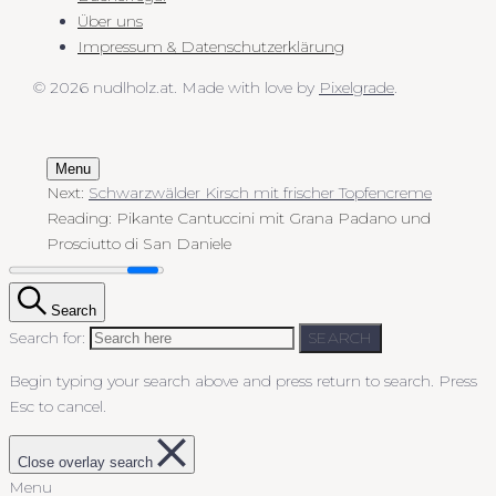
Über uns
Impressum & Datenschutzerklärung
© 2026 nudlholz.at.
Made with love by
Pixelgrade
.
Menu
Next:
Schwarzwälder Kirsch mit frischer Topfencreme
Reading:
Pikante Cantuccini mit Grana Padano und
Prosciutto di San Daniele
Search
Search for:
SEARCH
Begin typing your search above and press return to search.
Press
Esc to cancel.
Close overlay search
Menu