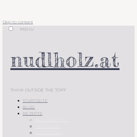
Skip to content
MENU
nudlholz.at
THINK OUTSIDE THE TOPF
STARTSEITE
BLOG
REZEPTE
AUS DEM OFEN
FRÜHSTÜCK
VORSPEISEN