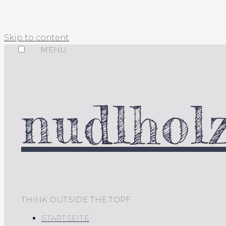
Skip to content
MENU
nudlholz
THINK OUTSIDE THE TOPF
STARTSEITE