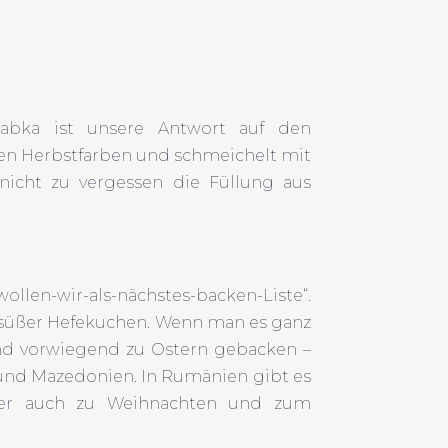
Babka ist unsere Antwort auf den
len Herbstfarben und schmeichelt mit
icht zu vergessen die Füllung aus
len-wir-als-nächstes-backen-Liste“.
 süßer Hefekuchen. Wenn man es ganz
und vorwiegend zu Ostern gebacken –
 und Mazedonien. In Rumänien gibt es
ber auch zu Weihnachten und zum