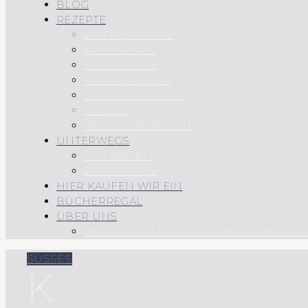
BLOG
REZEPTE
AUS DEM OFEN
FRÜHSTÜCK
VORSPEISEN
HAUPTSPEISEN
SAUCEN UND CO.
SÜSSES
REZEPTÜBERSICHT
UNTERWEGS
AUF REISEN
REGIONALES
HIER KAUFEN WIR EIN
BÜCHERREGAL
ÜBER UNS
IMPRESSUM & DATENSCHUTZERKLÄRU
SÜSSES
K