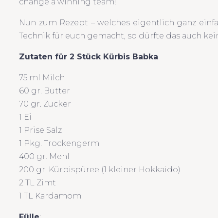
change a winning team!
Nun zum Rezept – welches eigentlich ganz einfach
Technik für euch gemacht, so dürfte das auch kei
Zutaten für 2 Stück Kürbis Babka
75 ml Milch
60 gr. Butter
70 gr. Zucker
1 Ei
1 Prise Salz
1 Pkg. Trockengerm
400 gr. Mehl
200 gr. Kürbispüree (1 kleiner Hokkaido)
2 TL Zimt
1 TL Kardamom
Fülle
: