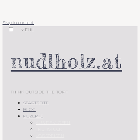
Skip to content
MENU
nudlholz.at
THINK OUTSIDE THE TOPF
STARTSEITE
BLOG
REZEPTE
AUS DEM OFEN
FRÜHSTÜCK
VORSPEISEN