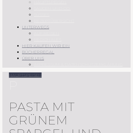
HAUPTSPEISEN
SAUCEN UND CO.
SÜSSES
REZEPTÜBERSICHT
UNTERWEGS
AUF REISEN
REGIONALES
HIER KAUFEN WIR EIN
BÜCHERREGAL
ÜBER UNS
IMPRESSUM & DATENSCHUTZERKLÄRUNG
HAUPTSPEISEN
P
PASTA MIT
GRÜNEM