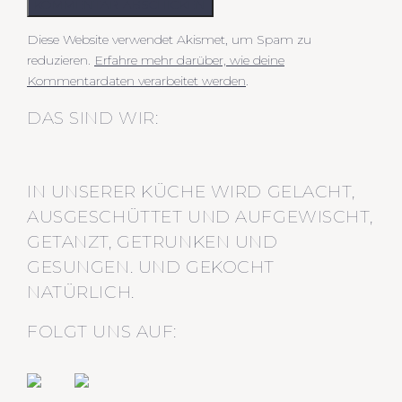
KOMMENTAR ABSCHICKEN
Diese Website verwendet Akismet, um Spam zu
reduzieren.
Erfahre mehr darüber, wie deine
Kommentardaten verarbeitet werden
.
DAS SIND WIR:
IN UNSERER KÜCHE WIRD GELACHT,
AUSGESCHÜTTET UND AUFGEWISCHT,
GETANZT, GETRUNKEN UND
GESUNGEN. UND GEKOCHT
NATÜRLICH.
FOLGT UNS AUF: