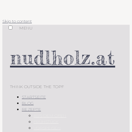
Skip to content
MENU
nudlholz.at
THINK OUTSIDE THE TOPF
STARTSEITE
BLOG
REZEPTE
AUS DEM OFEN
FRÜHSTÜCK
VORSPEISEN