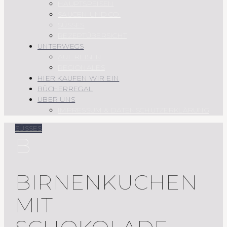
HAUPTSPEISEN
SAUCEN UND CO.
SÜSSES
REZEPTÜBERSICHT
UNTERWEGS
AUF REISEN
REGIONALES
HIER KAUFEN WIR EIN
BÜCHERREGAL
ÜBER UNS
IMPRESSUM & DATENSCHUTZERKLÄRUNG
SÜSSES
B
BIRNENKUCHEN
MIT