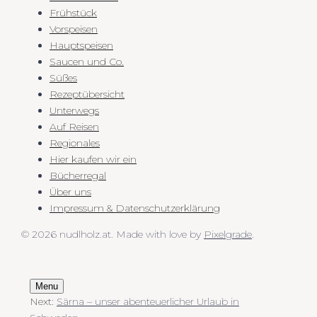
Frühstück
Vorspeisen
Hauptspeisen
Saucen und Co.
Süßes
Rezeptübersicht
Unterwegs
Auf Reisen
Regionales
Hier kaufen wir ein
Bücherregal
Über uns
Impressum & Datenschutzerklärung
© 2026 nudlholz.at.
Made with love by
Pixelgrade
.
Menu
Next:
Särna – unser abenteuerlicher Urlaub in