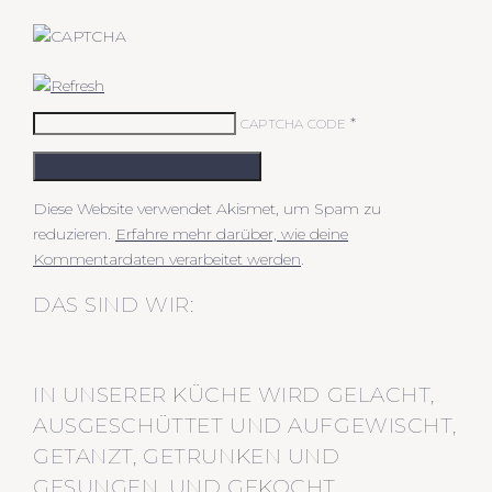
*
CAPTCHA CODE
KOMMENTAR ABSCHICKEN
Diese Website verwendet Akismet, um Spam zu
reduzieren.
Erfahre mehr darüber, wie deine
Kommentardaten verarbeitet werden
.
DAS SIND WIR:
IN UNSERER KÜCHE WIRD GELACHT,
AUSGESCHÜTTET UND AUFGEWISCHT,
GETANZT, GETRUNKEN UND
GESUNGEN. UND GEKOCHT