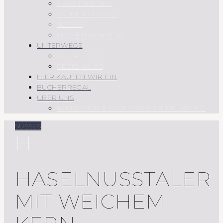
HAUPTSPEISEN
SAUCEN UND CO.
SÜSSES
REZEPTÜBERSICHT
UNTERWEGS
AUF REISEN
REGIONALES
HIER KAUFEN WIR EIN
BÜCHERREGAL
ÜBER UNS
IMPRESSUM & DATENSCHUTZERKLÄRUNG
SÜSSES
H
HASELNUSSTALER
MIT WEICHEM