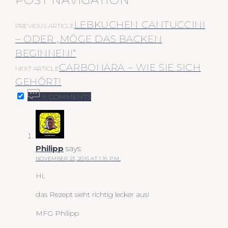
POST NAVIGATION
LEBKUCHEN CANTUCCINI
PREVIOUS ARTICLE
– ODER „MÖGE DAS BACKEN
BEGINNEN!“
CARBONARA – WIE SIE SICH
NEXT ARTICLE
GEHÖRT!
6 COMMENTS
Philipp
says:
NOVEMBER 23, 2016 AT 1:16 P.M.
Hi,
das Rezept sieht richtig lecker aus!
MFG Philipp