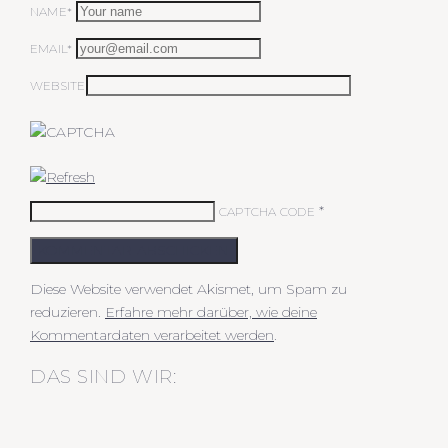
NAME*
EMAIL*
WEBSITE
*
CAPTCHA CODE
KOMMENTAR ABSCHICKEN
Diese Website verwendet Akismet, um Spam zu
reduzieren.
Erfahre mehr darüber, wie deine
Kommentardaten verarbeitet werden
.
DAS SIND WIR: