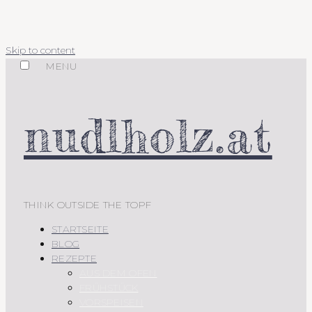
Skip to content
MENU
nudlholz.at
THINK OUTSIDE THE TOPF
STARTSEITE
BLOG
REZEPTE
AUS DEM OFEN
FRÜHSTÜCK
VORSPEISEN