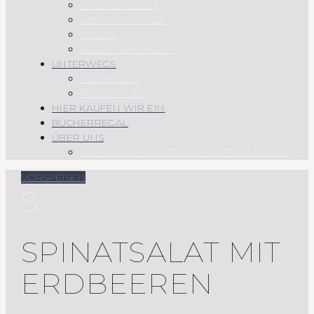
HAUPTSPEISEN
SAUCEN UND CO.
SÜSSES
REZEPTÜBERSICHT
UNTERWEGS
AUF REISEN
REGIONALES
HIER KAUFEN WIR EIN
BÜCHERREGAL
ÜBER UNS
IMPRESSUM & DATENSCHUTZERKLÄRUNG
VORSPEISEN
S
SPINATSALAT MIT
ERDBEEREN