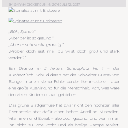
BY
SARAH DICKER
JUNI 6, 2016
JULI 12, 2017
„Bäh, Spinat!“
„Aber der ist so gesund!“
„Aber er schmeckt grausig!“
„Probier doch erst mal, du willst doch groß und stark
werden?“
Ein Drama in 3 Akten, Schauplatz Nr. 1 – der
Küchentisch
. Schuld daran hat der Schweizer Gustav von
Bunge – nur ein kleiner Fehler bei der Kommastelle – aber
eine große Auswirkung für die Menschheit. Ach, was wäre
den vielen Kindern erspart geblieben.
Das grüne Blattgemüse hat zwar nicht den höchsten aller
Eisenanteile aber dafür einen hohen Anteil an Mineralien,
Vitaminen und Eiweiß – also doch gesund. Und wenn man
ihn nicht zu Tode kocht und als breiige Pampe serviert,