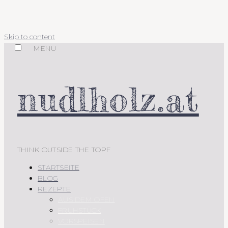
Skip to content
MENU
nudlholz.at
THINK OUTSIDE THE TOPF
STARTSEITE
BLOG
REZEPTE
AUS DEM OFEN
FRÜHSTÜCK
VORSPEISEN