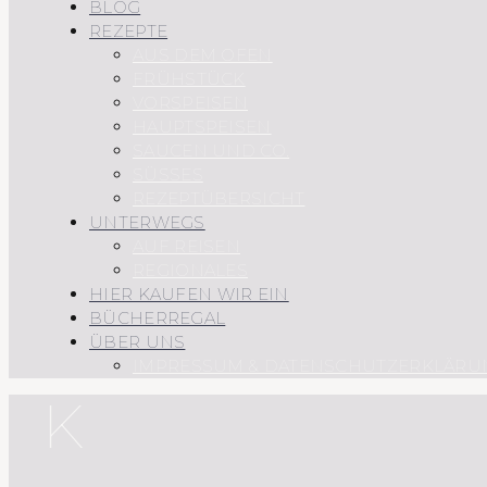
BLOG
REZEPTE
AUS DEM OFEN
FRÜHSTÜCK
VORSPEISEN
HAUPTSPEISEN
SAUCEN UND CO.
SÜSSES
REZEPTÜBERSICHT
UNTERWEGS
AUF REISEN
REGIONALES
HIER KAUFEN WIR EIN
BÜCHERREGAL
ÜBER UNS
IMPRESSUM & DATENSCHUTZERKLÄRU
K