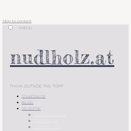
Skip to content
MENU
nudlholz.at
THINK OUTSIDE THE TOPF
STARTSEITE
BLOG
REZEPTE
AUS DEM OFEN
FRÜHSTÜCK
VORSPEISEN