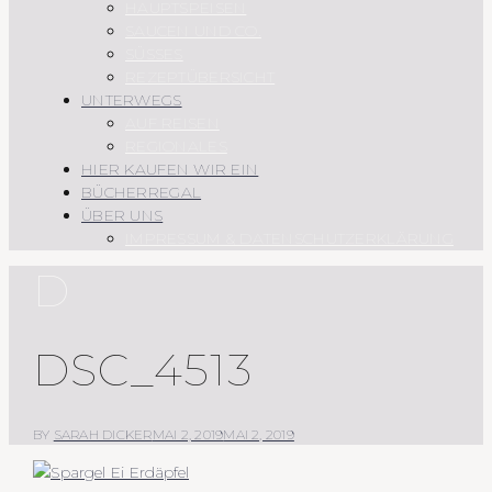
HAUPTSPEISEN
SAUCEN UND CO.
SÜSSES
REZEPTÜBERSICHT
UNTERWEGS
AUF REISEN
REGIONALES
HIER KAUFEN WIR EIN
BÜCHERREGAL
ÜBER UNS
IMPRESSUM & DATENSCHUTZERKLÄRUNG
D
DSC_4513
BY
SARAH DICKER
MAI 2, 2019
MAI 2, 2019