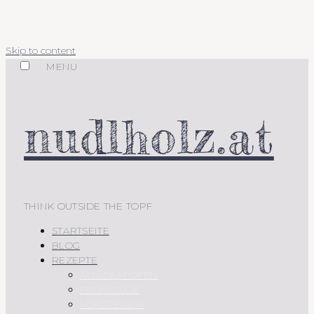
Skip to content
MENU
nudlholz.at
THINK OUTSIDE THE TOPF
STARTSEITE
BLOG
REZEPTE
AUS DEM OFEN
FRÜHSTÜCK
VORSPEISEN