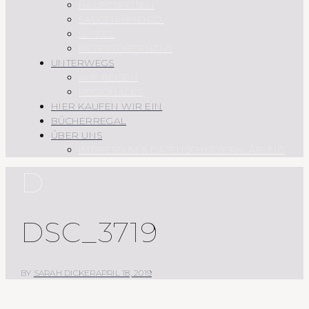
HAUPTSPEISEN
SAUCEN UND CO.
SÜSSES
REZEPTÜBERSICHT
UNTERWEGS
AUF REISEN
REGIONALES
HIER KAUFEN WIR EIN
BÜCHERREGAL
ÜBER UNS
IMPRESSUM & DATENSCHUTZERKLÄRUNG
D
DSC_3719
BY
SARAH DICKER
APRIL 18, 2019