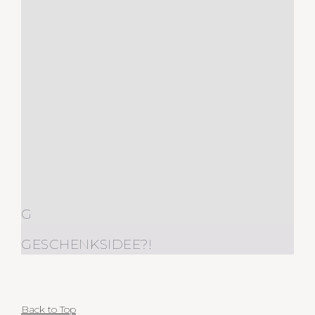
G
GESCHENKSIDEE?!
Back to Top