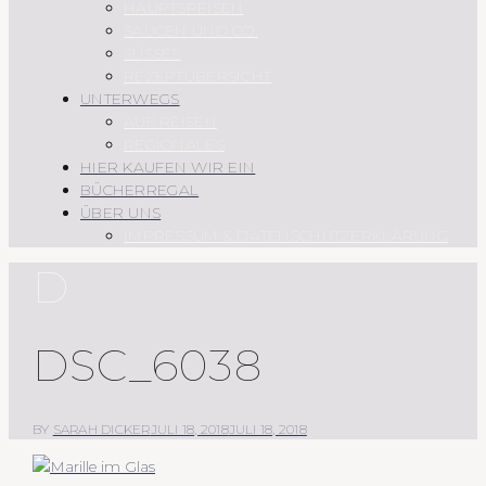
HAUPTSPEISEN
SAUCEN UND CO.
SÜSSES
REZEPTÜBERSICHT
UNTERWEGS
AUF REISEN
REGIONALES
HIER KAUFEN WIR EIN
BÜCHERREGAL
ÜBER UNS
IMPRESSUM & DATENSCHUTZERKLÄRUNG
D
DSC_6038
BY
SARAH DICKER
JULI 18, 2018
JULI 18, 2018