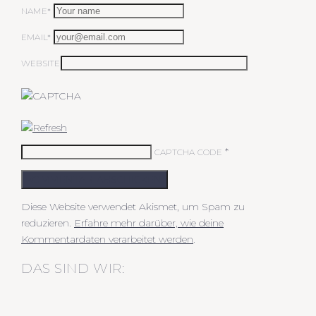
NAME*
EMAIL*
WEBSITE
*
CAPTCHA CODE
KOMMENTAR ABSCHICKEN
Diese Website verwendet Akismet, um Spam zu
reduzieren.
Erfahre mehr darüber, wie deine
Kommentardaten verarbeitet werden
.
DAS SIND WIR: