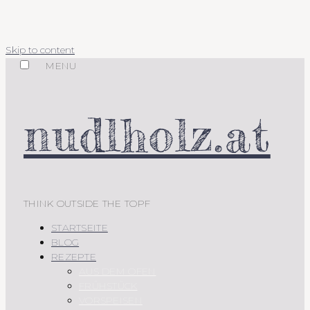
Skip to content
MENU
nudlholz.at
THINK OUTSIDE THE TOPF
STARTSEITE
BLOG
REZEPTE
AUS DEM OFEN
FRÜHSTÜCK
VORSPEISEN