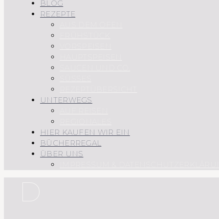
BLOG
REZEPTE
AUS DEM OFEN
FRÜHSTÜCK
VORSPEISEN
HAUPTSPEISEN
SAUCEN UND CO.
SÜSSES
REZEPTÜBERSICHT
UNTERWEGS
AUF REISEN
REGIONALES
HIER KAUFEN WIR EIN
BÜCHERREGAL
ÜBER UNS
IMPRESSUM & DATENSCHUTZERKLÄRU
D