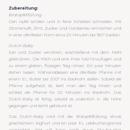
Zubereitung:
Bratapfelfüllung
Den Apfel schälen und in feine Scheiben schneiden. Mit
Zitronensaft, Zimt, Zucker und Cranberries vermischen und
in einer ofenfesten Form etwa 20 Minuten bei 180° backen.
Dutch-Baby
Eier und Zucker verrühren, anschließend mit dem Mehl
glattrühren. Die Milch und eine Prise Salz hinzufügen und
zu einem glatten, flüssigen Teig rühren. Ein paar Minuten
stehen lassen. Währenddessen eine ofenfeste Pfanne mit
einem EL Butter bei 200° ins Backrohr stellen. Sobald die
Pfanne aufgeheizt ist, leert man den Teig hinein und
schiebt die Pfanne für 20 Minuten ins Backrohr. Das
Dutch-Baby ist fertig, sobald es ordentlich in die Höhe
gegangen und leicht gebräunt ist.
Das Dutch-Baby wird mit der Bratapfelfüllung, etwas
griechischem Joghurt und ein paar EL Lebkuchengranola
angerichtet. Wer will kann noch etwas Staubzucker