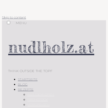
Skip to content
MENU
nudlholz.at
THINK OUTSIDE THE TOPF
STARTSEITE
BLOG
REZEPTE
AUS DEM OFEN
FRÜHSTÜCK
VORSPEISEN