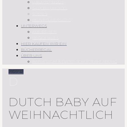
HAUPTSPEISEN
SAUCEN UND CO.
SÜSSES
REZEPTÜBERSICHT
UNTERWEGS
AUF REISEN
REGIONALES
HIER KAUFEN WIR EIN
BÜCHERREGAL
ÜBER UNS
IMPRESSUM & DATENSCHUTZERKLÄRUNG
SÜSSES
D
DUTCH BABY AUF
WEIHNACHTLICH