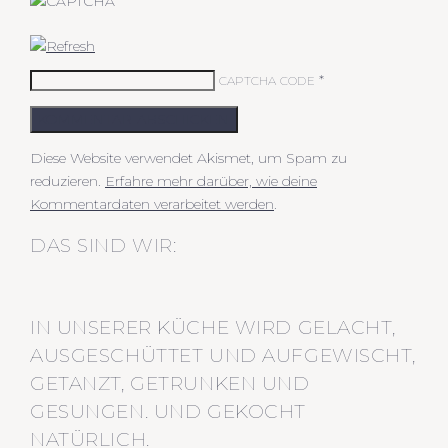
*
CAPTCHA CODE
KOMMENTAR ABSCHICKEN
Diese Website verwendet Akismet, um Spam zu
reduzieren.
Erfahre mehr darüber, wie deine
Kommentardaten verarbeitet werden
.
DAS SIND WIR:
IN UNSERER KÜCHE WIRD GELACHT,
AUSGESCHÜTTET UND AUFGEWISCHT,
GETANZT, GETRUNKEN UND
GESUNGEN. UND GEKOCHT
NATÜRLICH.