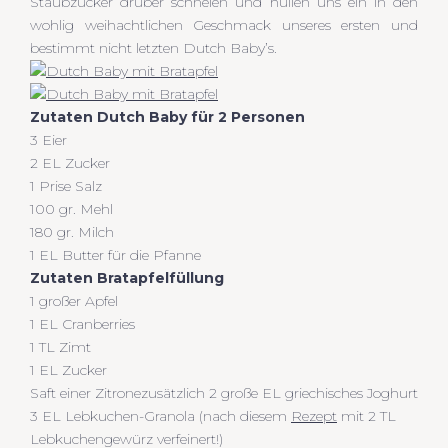
Staubzucker drüber schneien und hüllen uns ein in den
wohlig weihachtlichen Geschmack unseres ersten und
bestimmt nicht letzten Dutch Baby’s.
Zutaten Dutch Baby für 2 Personen
3 Eier
2 EL Zucker
1 Prise Salz
100 gr. Mehl
180 gr. Milch
1 EL Butter für die Pfanne
Zutaten Bratapfelfüllung
1 großer Apfel
1 EL Cranberries
1 TL Zimt
1 EL Zucker
Saft einer Zitronezusätzlich 2 große EL griechisches Joghurt
3 EL Lebkuchen-Granola (nach diesem
Rezept
mit 2 TL
Lebkuchengewürz verfeinert!)