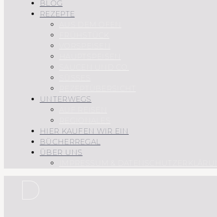
BLOG
REZEPTE
AUS DEM OFEN
FRÜHSTÜCK
VORSPEISEN
HAUPTSPEISEN
SAUCEN UND CO.
SÜSSES
REZEPTÜBERSICHT
UNTERWEGS
AUF REISEN
REGIONALES
HIER KAUFEN WIR EIN
BÜCHERREGAL
ÜBER UNS
IMPRESSUM & DATENSCHUTZERKLÄRU
D