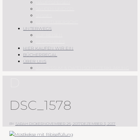
HAUPTSPEISEN
SAUCEN UND CO.
SÜSSES
REZEPTÜBERSICHT
UNTERWEGS
AUF REISEN
REGIONALES
HIER KAUFEN WIR EIN
BÜCHERREGAL
ÜBER UNS
IMPRESSUM & DATENSCHUTZERKLÄRUNG
D
DSC_1578
BY
SARAH DICKER
NOVEMBER 26, 2017
DEZEMBER 3, 2017