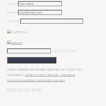
NAME*
EMAIL*
WEBSITE
*
CAPTCHA CODE
KOMMENTAR ABSCHICKEN
Diese Website verwendet Akismet, um Spam zu
reduzieren.
Erfahre mehr darüber, wie deine
Kommentardaten verarbeitet werden
.
DAS SIND WIR: