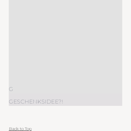
G
GESCHENKSIDEE?!
Back to Top