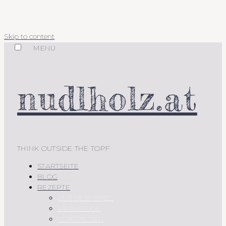
Skip to content
MENU
nudlholz.at
THINK OUTSIDE THE TOPF
STARTSEITE
BLOG
REZEPTE
AUS DEM OFEN
FRÜHSTÜCK
VORSPEISEN