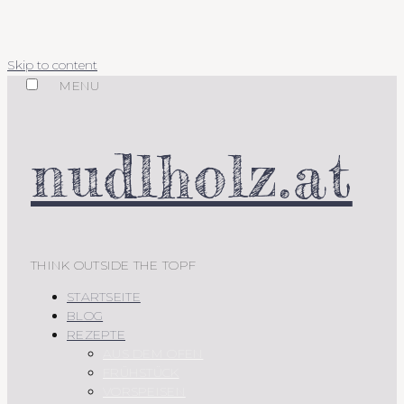
Skip to content
MENU
nudlholz.at
THINK OUTSIDE THE TOPF
STARTSEITE
BLOG
REZEPTE
AUS DEM OFEN
FRÜHSTÜCK
VORSPEISEN