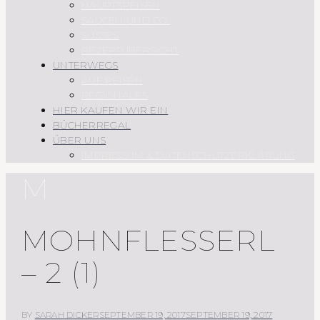
HAUPTSPEISEN
SAUCEN UND CO.
SÜSSES
REZEPTÜBERSICHT
UNTERWEGS
AUF REISEN
REGIONALES
HIER KAUFEN WIR EIN
BÜCHERREGAL
ÜBER UNS
IMPRESSUM & DATENSCHUTZERKLÄRUNG
M
MOHNFLESSERL
– 2 (1)
BY
SARAH DICKER
SEPTEMBER 19, 2017
SEPTEMBER 19, 2017