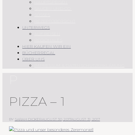
HAUPTSPEISEN
SAUCEN UND CO.
SÜSSES
REZEPTÜBERSICHT
UNTERWEGS
AUF REISEN
REGIONALES
HIER KAUFEN WIR EIN
BÜCHERREGAL
ÜBER UNS
IMPRESSUM & DATENSCHUTZERKLÄRUNG
P
PIZZA – 1
BY
SARAH DICKER
AUGUST 30, 2017
AUGUST 31, 2017