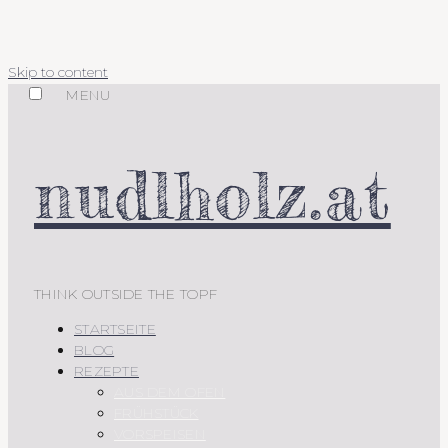
Skip to content
MENU
nudlholz.at
THINK OUTSIDE THE TOPF
STARTSEITE
BLOG
REZEPTE
AUS DEM OFEN
FRÜHSTÜCK
VORSPEISEN