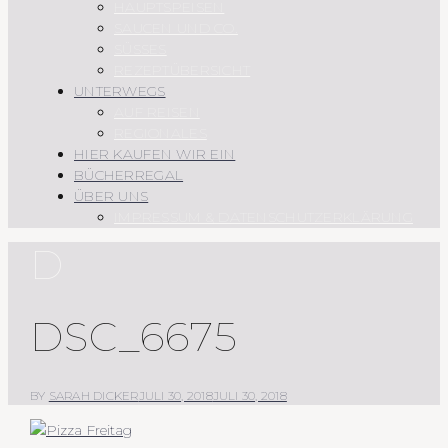
HAUPTSPEISEN
SAUCEN UND CO.
SÜSSES
REZEPTÜBERSICHT
UNTERWEGS
AUF REISEN
REGIONALES
HIER KAUFEN WIR EIN
BÜCHERREGAL
ÜBER UNS
IMPRESSUM & DATENSCHUTZERKLÄRUNG
D
DSC_6675
BY
SARAH DICKER
JULI 30, 2018
JULI 30, 2018