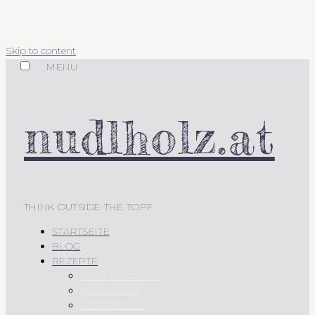
Skip to content
MENU
nudlholz.at
THINK OUTSIDE THE TOPF
STARTSEITE
BLOG
REZEPTE
AUS DEM OFEN
FRÜHSTÜCK
VORSPEISEN