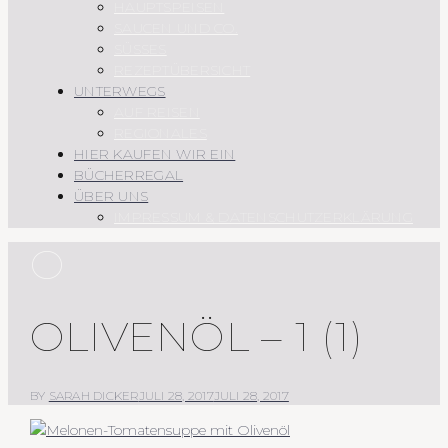
HAUPTSPEISEN
SAUCEN UND CO.
SÜSSES
REZEPTÜBERSICHT
UNTERWEGS
AUF REISEN
REGIONALES
HIER KAUFEN WIR EIN
BÜCHERREGAL
ÜBER UNS
IMPRESSUM & DATENSCHUTZERKLÄRUNG
O
OLIVENÖL – 1 (1)
BY
SARAH DICKER
JULI 28, 2017
JULI 28, 2017