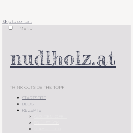
Skip to content
MENU
nudlholz.at
THINK OUTSIDE THE TOPF
STARTSEITE
BLOG
REZEPTE
AUS DEM OFEN
FRÜHSTÜCK
VORSPEISEN