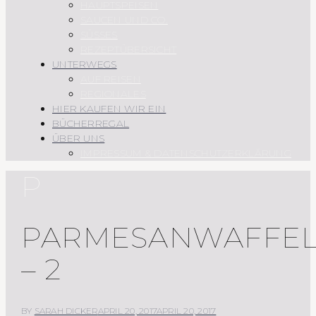
HAUPTSPEISEN
SAUCEN UND CO.
SÜSSES
REZEPTÜBERSICHT
UNTERWEGS
AUF REISEN
REGIONALES
HIER KAUFEN WIR EIN
BÜCHERREGAL
ÜBER UNS
IMPRESSUM & DATENSCHUTZERKLÄRUNG
P
PARMESANWAFFE
– 2
BY
SARAH DICKER
APRIL 20, 2017
APRIL 20, 2017