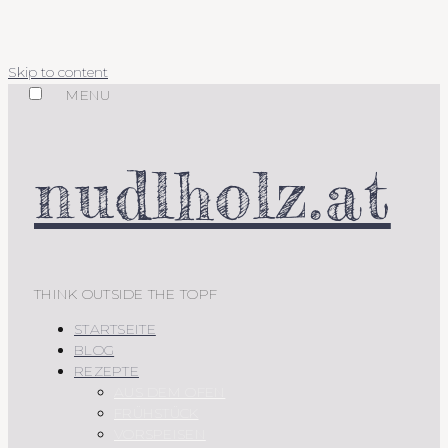
Skip to content
MENU
nudlholz.at
THINK OUTSIDE THE TOPF
STARTSEITE
BLOG
REZEPTE
AUS DEM OFEN
FRÜHSTÜCK
VORSPEISEN