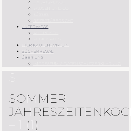
HAUPTSPEISEN
SAUCEN UND CO.
SÜSSES
REZEPTÜBERSICHT
UNTERWEGS
AUF REISEN
REGIONALES
HIER KAUFEN WIR EIN
BÜCHERREGAL
ÜBER UNS
IMPRESSUM & DATENSCHUTZERKLÄRUNG
S
SOMMER
JAHRESZEITENKO
– 1 (1)