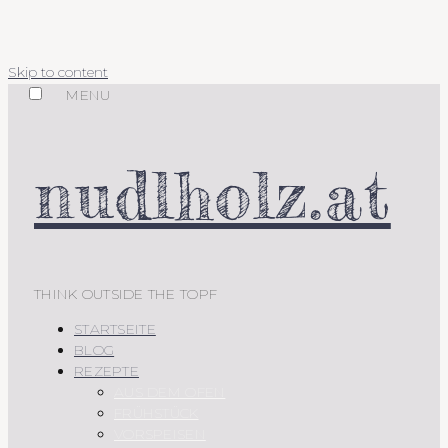
Skip to content
MENU
nudlholz.at
THINK OUTSIDE THE TOPF
STARTSEITE
BLOG
REZEPTE
AUS DEM OFEN
FRÜHSTÜCK
VORSPEISEN