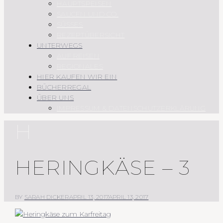
HAUPTSPEISEN
SAUCEN UND CO.
SÜSSES
REZEPTÜBERSICHT
UNTERWEGS
AUF REISEN
REGIONALES
HIER KAUFEN WIR EIN
BÜCHERREGAL
ÜBER UNS
IMPRESSUM & DATENSCHUTZERKLÄRUNG
H
HERINGKÄSE – 3
BY
SARAH DICKER
APRIL 13, 2017
APRIL 13, 2017