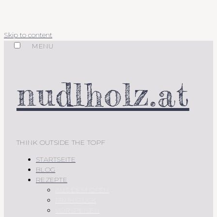
Skip to content
MENU
nudlholz.at
THINK OUTSIDE THE TOPF
STARTSEITE
BLOG
REZEPTE
AUS DEM OFEN
FRÜHSTÜCK
VORSPEISEN