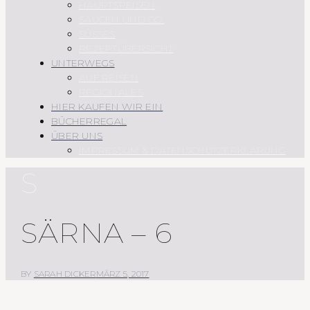
HAUPTSPEISEN
SAUCEN UND CO.
SÜSSES
REZEPTÜBERSICHT
UNTERWEGS
AUF REISEN
REGIONALES
HIER KAUFEN WIR EIN
BÜCHERREGAL
ÜBER UNS
IMPRESSUM & DATENSCHUTZERKLÄRUNG
S
SÄRNA – 6
BY
SARAH DICKER
MÄRZ 5, 2017