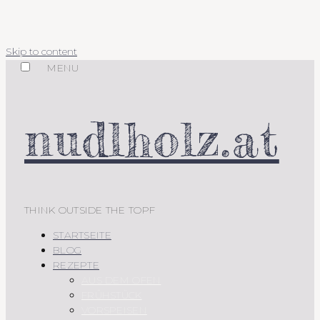
Skip to content
MENU
nudlholz.at
THINK OUTSIDE THE TOPF
STARTSEITE
BLOG
REZEPTE
AUS DEM OFEN
FRÜHSTÜCK
VORSPEISEN