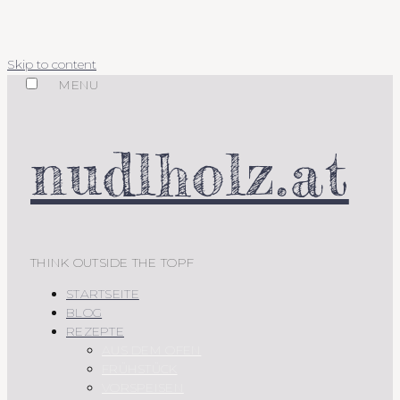
Skip to content
MENU
nudlholz.at
THINK OUTSIDE THE TOPF
STARTSEITE
BLOG
REZEPTE
AUS DEM OFEN
FRÜHSTÜCK
VORSPEISEN