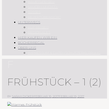
HAUPTSPEISEN
SAUCEN UND CO.
SÜSSES
REZEPTÜBERSICHT
UNTERWEGS
AUF REISEN
REGIONALES
HIER KAUFEN WIR EIN
BÜCHERREGAL
ÜBER UNS
IMPRESSUM & DATENSCHUTZERKLÄRUNG
F
FRÜHSTÜCK – 1 (2)
BY
SARAH DICKER
FEBRUAR 16, 2017
FEBRUAR 16, 2017