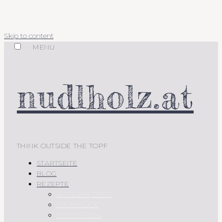
Skip to content
MENU
nudlholz.at
THINK OUTSIDE THE TOPF
STARTSEITE
BLOG
REZEPTE
AUS DEM OFEN
FRÜHSTÜCK
VORSPEISEN