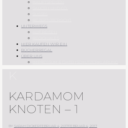
HAUPTSPEISEN
SAUCEN UND CO.
SÜSSES
REZEPTÜBERSICHT
UNTERWEGS
AUF REISEN
REGIONALES
HIER KAUFEN WIR EIN
BÜCHERREGAL
ÜBER UNS
IMPRESSUM & DATENSCHUTZERKLÄRUNG
K
KARDAMOM
KNOTEN – 1
BY
SARAH DICKER
FEBRUAR 4, 2017
FEBRUAR 4, 2017