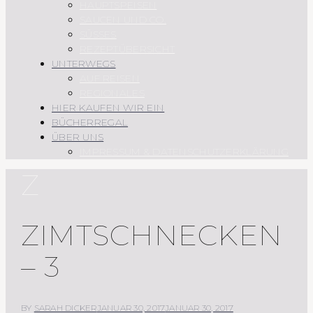
HAUPTSPEISEN
SAUCEN UND CO.
SÜSSES
REZEPTÜBERSICHT
UNTERWEGS
AUF REISEN
REGIONALES
HIER KAUFEN WIR EIN
BÜCHERREGAL
ÜBER UNS
IMPRESSUM & DATENSCHUTZERKLÄRUNG
Z
ZIMTSCHNECKEN
– 3
BY
SARAH DICKER
JANUAR 30, 2017
JANUAR 30, 2017