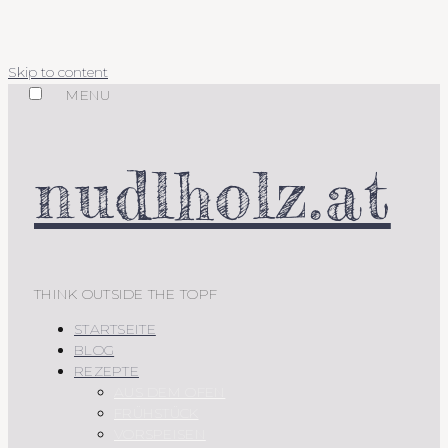
Skip to content
MENU
nudlholz.at
THINK OUTSIDE THE TOPF
STARTSEITE
BLOG
REZEPTE
AUS DEM OFEN
FRÜHSTÜCK
VORSPEISEN