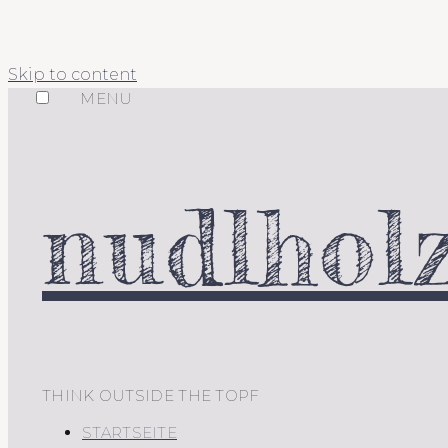
Skip to content
MENU
nudlholz
THINK OUTSIDE THE TOPF
STARTSEITE