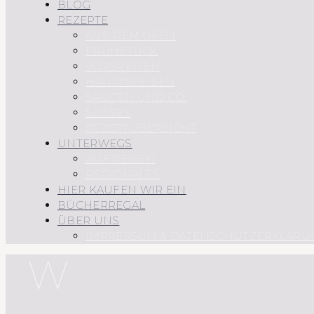
BLOG
REZEPTE
AUS DEM OFEN
FRÜHSTÜCK
VORSPEISEN
HAUPTSPEISEN
SAUCEN UND CO.
SÜSSES
REZEPTÜBERSICHT
UNTERWEGS
AUF REISEN
REGIONALES
HIER KAUFEN WIR EIN
BÜCHERREGAL
ÜBER UNS
IMPRESSUM & DATENSCHUTZERKLÄRU
W