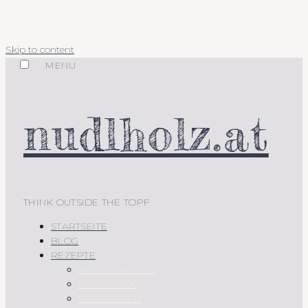
Skip to content
MENU
nudlholz.at
THINK OUTSIDE THE TOPF
STARTSEITE
BLOG
REZEPTE
AUS DEM OFEN
FRÜHSTÜCK
VORSPEISEN