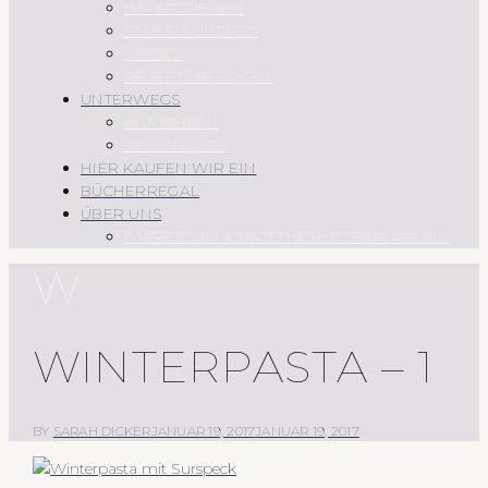
HAUPTSPEISEN
SAUCEN UND CO.
SÜSSES
REZEPTÜBERSICHT
UNTERWEGS
AUF REISEN
REGIONALES
HIER KAUFEN WIR EIN
BÜCHERREGAL
ÜBER UNS
IMPRESSUM & DATENSCHUTZERKLÄRUNG
W
WINTERPASTA – 1
BY
SARAH DICKER
JANUAR 19, 2017
JANUAR 19, 2017