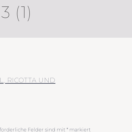
 (1)
L, RICOTTA UND
forderliche Felder sind mit
*
markiert