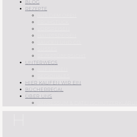
BLOG
REZEPTE
AUS DEM OFEN
FRÜHSTÜCK
VORSPEISEN
HAUPTSPEISEN
SAUCEN UND CO.
SÜSSES
REZEPTÜBERSICHT
UNTERWEGS
AUF REISEN
REGIONALES
HIER KAUFEN WIR EIN
BÜCHERREGAL
ÜBER UNS
IMPRESSUM & DATENSCHUTZERKLÄRU
H