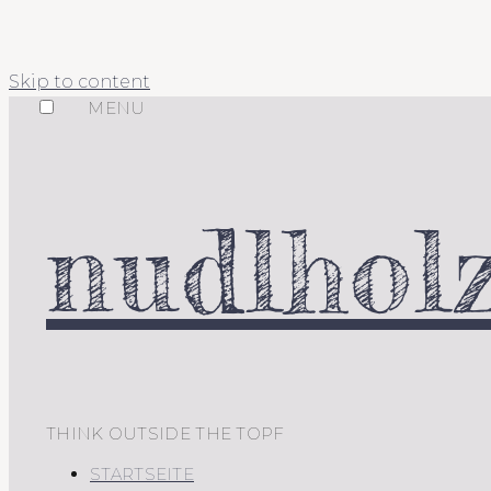
Skip to content
MENU
nudlholz
THINK OUTSIDE THE TOPF
STARTSEITE