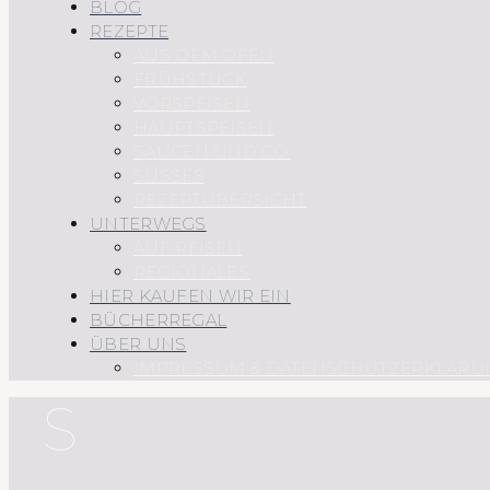
BLOG
REZEPTE
AUS DEM OFEN
FRÜHSTÜCK
VORSPEISEN
HAUPTSPEISEN
SAUCEN UND CO.
SÜSSES
REZEPTÜBERSICHT
UNTERWEGS
AUF REISEN
REGIONALES
HIER KAUFEN WIR EIN
BÜCHERREGAL
ÜBER UNS
IMPRESSUM & DATENSCHUTZERKLÄRU
S