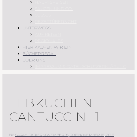
HAUPTSPEISEN
SAUCEN UND CO.
SÜSSES
REZEPTÜBERSICHT
UNTERWEGS
AUF REISEN
REGIONALES
HIER KAUFEN WIR EIN
BÜCHERREGAL
ÜBER UNS
IMPRESSUM & DATENSCHUTZERKLÄRUNG
L
LEBKUCHEN-
CANTUCCINI-1
BY
SARAH DICKER
NOVEMBER 16, 2016
NOVEMBER 16, 2016