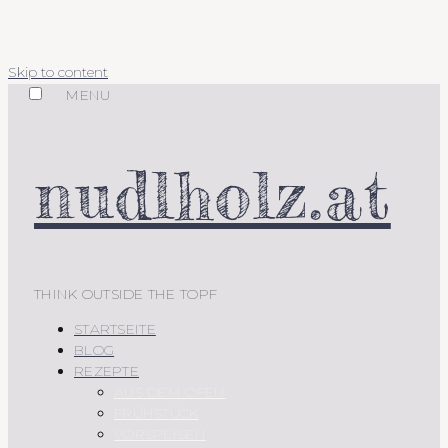
Skip to content
MENU
nudlholz.at
THINK OUTSIDE THE TOPF
STARTSEITE
BLOG
REZEPTE
AUS DEM OFEN
FRÜHSTÜCK
VORSPEISEN