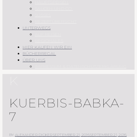
HAUPTSPEISEN
SAUCEN UND CO.
SÜSSES
REZEPTÜBERSICHT
UNTERWEGS
AUF REISEN
REGIONALES
HIER KAUFEN WIR EIN
BÜCHERREGAL
ÜBER UNS
IMPRESSUM & DATENSCHUTZERKLÄRUNG
K
KUERBIS-BABKA-
7
BY
ALEXANDER DICKER
SEPTEMBER 21, 2016
SEPTEMBER 21, 2016