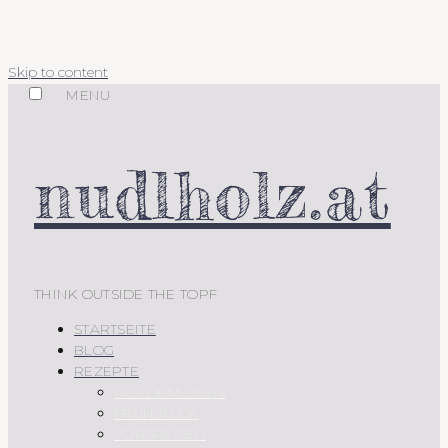
Skip to content
MENU
nudlholz.at
THINK OUTSIDE THE TOPF
STARTSEITE
BLOG
REZEPTE
AUS DEM OFEN
FRÜHSTÜCK
VORSPEISEN