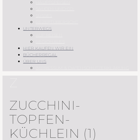
HAUPTSPEISEN
SAUCEN UND CO.
SÜSSES
REZEPTÜBERSICHT
UNTERWEGS
AUF REISEN
REGIONALES
HIER KAUFEN WIR EIN
BÜCHERREGAL
ÜBER UNS
IMPRESSUM & DATENSCHUTZERKLÄRUNG
Z
ZUCCHINI-
TOPFEN-
KÜCHLEIN (1)