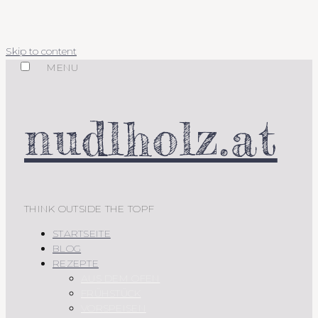
Skip to content
MENU
nudlholz.at
THINK OUTSIDE THE TOPF
STARTSEITE
BLOG
REZEPTE
AUS DEM OFEN
FRÜHSTÜCK
VORSPEISEN