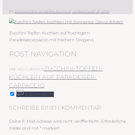
BY
ALEXANDER DICKER
AUGUST 31, 2016
AUGUST 31, 2016
Zucchini-Topfen-Küchlein auf fruchtigem
Paradeisercarpaccio mit frischem Oregano.
POST NAVIGATION
ZUCCHINI-TOPFEN-
PREVIOUS ARTICLE
KÜCHLEIN AUF PARADEISER-
CARPACCIO
0 COMMENTS
SCHREIBE EINEN KOMMENTAR
Deine E-Mail-Adresse wird nicht veröffentlicht.
Erforderliche
Felder sind mit
*
markiert