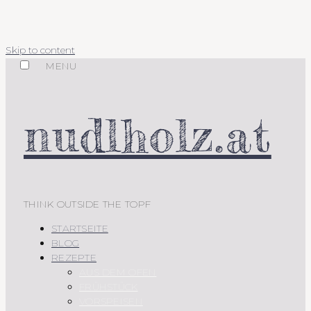
Skip to content
MENU
nudlholz.at
THINK OUTSIDE THE TOPF
STARTSEITE
BLOG
REZEPTE
AUS DEM OFEN
FRÜHSTÜCK
VORSPEISEN