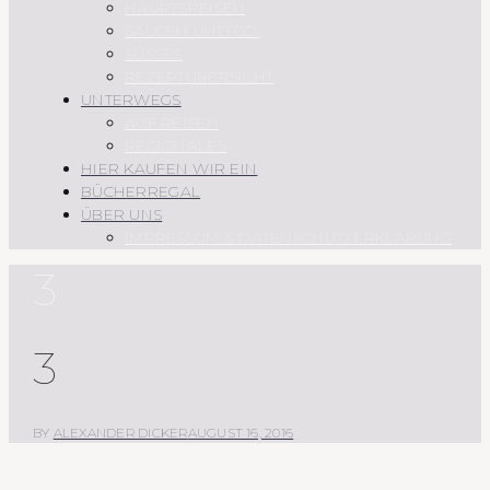
HAUPTSPEISEN
SAUCEN UND CO.
SÜSSES
REZEPTÜBERSICHT
UNTERWEGS
AUF REISEN
REGIONALES
HIER KAUFEN WIR EIN
BÜCHERREGAL
ÜBER UNS
IMPRESSUM & DATENSCHUTZERKLÄRUNG
3
3
BY
ALEXANDER DICKER
AUGUST 16, 2016