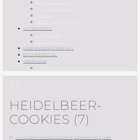
HAUPTSPEISEN
SAUCEN UND CO.
SÜSSES
REZEPTÜBERSICHT
UNTERWEGS
AUF REISEN
REGIONALES
HIER KAUFEN WIR EIN
BÜCHERREGAL
ÜBER UNS
IMPRESSUM & DATENSCHUTZERKLÄRUNG
H
HEIDELBEER-
COOKIES (7)
BY
ALEXANDER DICKER
AUGUST 6, 2016
AUGUST 6, 2016