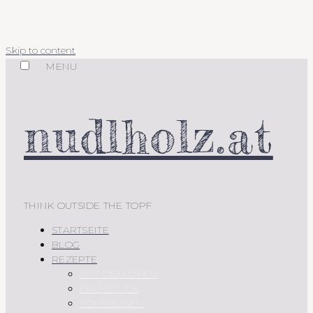
Skip to content
MENU
nudlholz.at
THINK OUTSIDE THE TOPF
STARTSEITE
BLOG
REZEPTE
AUS DEM OFEN
FRÜHSTÜCK
VORSPEISEN