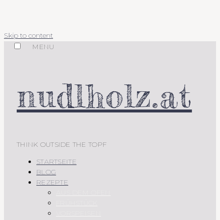
Skip to content
MENU
nudlholz.at
THINK OUTSIDE THE TOPF
STARTSEITE
BLOG
REZEPTE
AUS DEM OFEN
FRÜHSTÜCK
VORSPEISEN