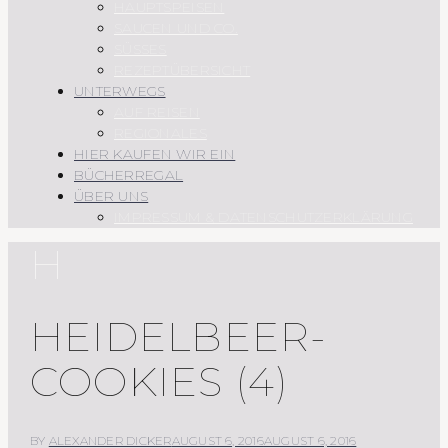
HAUPTSPEISEN
SAUCEN UND CO.
SÜSSES
REZEPTÜBERSICHT
UNTERWEGS
AUF REISEN
REGIONALES
HIER KAUFEN WIR EIN
BÜCHERREGAL
ÜBER UNS
IMPRESSUM & DATENSCHUTZERKLÄRUNG
H
HEIDELBEER-
COOKIES (4)
BY
ALEXANDER DICKER
AUGUST 6, 2016
AUGUST 6, 2016