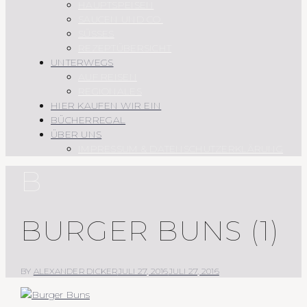
HAUPTSPEISEN
SAUCEN UND CO.
SÜSSES
REZEPTÜBERSICHT
UNTERWEGS
AUF REISEN
REGIONALES
HIER KAUFEN WIR EIN
BÜCHERREGAL
ÜBER UNS
IMPRESSUM & DATENSCHUTZERKLÄRUNG
B
BURGER BUNS (1)
BY
ALEXANDER DICKER
JULI 27, 2016
JULI 27, 2016