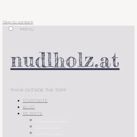
Skip to content
MENU
nudlholz.at
THINK OUTSIDE THE TOPF
STARTSEITE
BLOG
REZEPTE
AUS DEM OFEN
FRÜHSTÜCK
VORSPEISEN