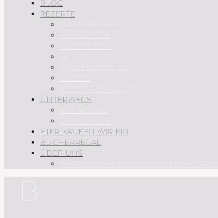
BLOG
REZEPTE
AUS DEM OFEN
FRÜHSTÜCK
VORSPEISEN
HAUPTSPEISEN
SAUCEN UND CO.
SÜSSES
REZEPTÜBERSICHT
UNTERWEGS
AUF REISEN
REGIONALES
HIER KAUFEN WIR EIN
BÜCHERREGAL
ÜBER UNS
IMPRESSUM & DATENSCHUTZERKLÄRU
B