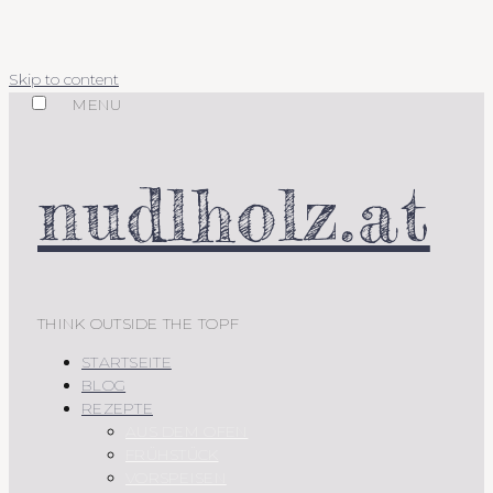
Skip to content
MENU
nudlholz.at
THINK OUTSIDE THE TOPF
STARTSEITE
BLOG
REZEPTE
AUS DEM OFEN
FRÜHSTÜCK
VORSPEISEN