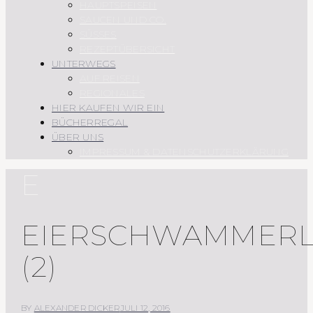
HAUPTSPEISEN
SAUCEN UND CO.
SÜSSES
REZEPTÜBERSICHT
UNTERWEGS
AUF REISEN
REGIONALES
HIER KAUFEN WIR EIN
BÜCHERREGAL
ÜBER UNS
IMPRESSUM & DATENSCHUTZERKLÄRUNG
E
EIERSCHWAMMER
(2)
BY
ALEXANDER DICKER
JULI 12, 2016