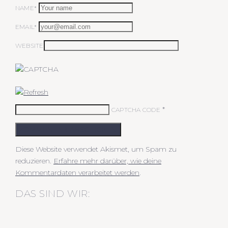
NAME*
EMAIL*
WEBSITE
*
CAPTCHA CODE
KOMMENTAR ABSCHICKEN
Diese Website verwendet Akismet, um Spam zu
reduzieren.
Erfahre mehr darüber, wie deine
Kommentardaten verarbeitet werden
.
DAS SIND WIR: