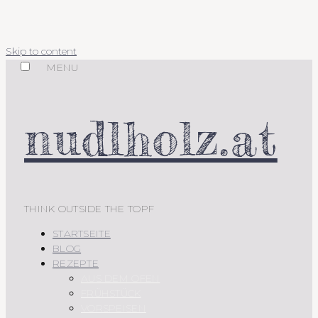
Skip to content
MENU
nudlholz.at
THINK OUTSIDE THE TOPF
STARTSEITE
BLOG
REZEPTE
AUS DEM OFEN
FRÜHSTÜCK
VORSPEISEN