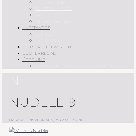
HAUPTSPEISEN
SAUCEN UND CO.
SÜSSES
REZEPTÜBERSICHT
UNTERWEGS
AUF REISEN
REGIONALES
HIER KAUFEN WIR EIN
BÜCHERREGAL
ÜBER UNS
IMPRESSUM & DATENSCHUTZERKLÄRUNG
N
NUDELEI9
BY
SARAH DICKER
MAI 17, 2016
MAI 17, 2016