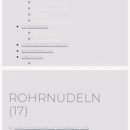
HAUPTSPEISEN
SAUCEN UND CO.
SÜSSES
REZEPTÜBERSICHT
UNTERWEGS
AUF REISEN
REGIONALES
HIER KAUFEN WIR EIN
BÜCHERREGAL
ÜBER UNS
IMPRESSUM & DATENSCHUTZERKLÄRUNG
R
ROHRNUDELN
(17)
BY
SARAH DICKER
APRIL 27, 2016
APRIL 27, 2016