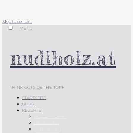
Skip to content
MENU
nudlholz.at
THINK OUTSIDE THE TOPF
STARTSEITE
BLOG
REZEPTE
AUS DEM OFEN
FRÜHSTÜCK
VORSPEISEN