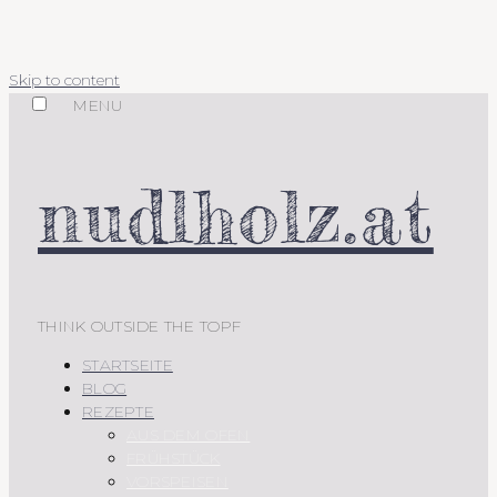
Skip to content
MENU
nudlholz.at
THINK OUTSIDE THE TOPF
STARTSEITE
BLOG
REZEPTE
AUS DEM OFEN
FRÜHSTÜCK
VORSPEISEN