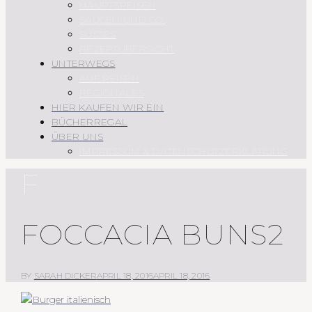
HAUPTSPEISEN
SAUCEN UND CO.
SÜSSES
REZEPTÜBERSICHT
UNTERWEGS
AUF REISEN
REGIONALES
HIER KAUFEN WIR EIN
BÜCHERREGAL
ÜBER UNS
IMPRESSUM & DATENSCHUTZERKLÄRUNG
F
FOCCACIA BUNS2
BY
SARAH DICKER
APRIL 18, 2016
APRIL 18, 2016