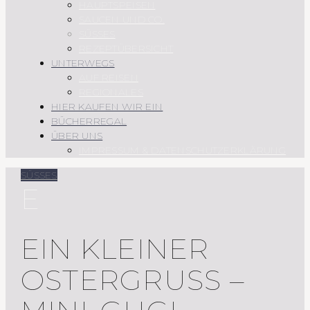
HAUPTSPEISEN
SAUCEN UND CO.
SÜSSES
REZEPTÜBERSICHT
UNTERWEGS
AUF REISEN
REGIONALES
HIER KAUFEN WIR EIN
BÜCHERREGAL
ÜBER UNS
IMPRESSUM & DATENSCHUTZERKLÄRUNG
SÜSSES
E
EIN KLEINER
OSTERGRUSS – M