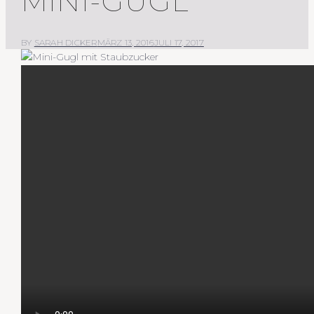
INI-GUGL
BY
SARAH DICKER
MÄRZ 13, 2016
JULI 17, 2017