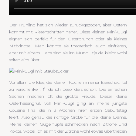
Der Frühling hat sich wieder zurückgezogen, aber Ostern
kommt mit Riesenschritten näher. Diese kleinen Mini-Gugl
eignen sich perfekt für den Osterbrunch oder als kleines
Mitbringsel. Man könnte sie theoretisch auch einfrieren,
aber mit einem Haps sind sie im Mund… tja da bleibt wohl
selten eins über.
Vor allem die Idee, die kleinen Kuchen in einer Eierschachtel
zu verschenken, finde ich besonders schön. Die einfachen
Sachen machen oft die größte Freude. Dieser kleine
Osterhasengruß voll Mini-Gugl ging an meine jüngste
Cousine Tina, die in 3 Wochen ihren ersten Geburtstag
feiert. Also genau die richtige Größe für die kleine Dame.
Meine kleinen Gugelhupfe schmecken nach Zitrone und
Kokos, wobei ich es mit der Zitrone wohl etwas übertrieben