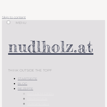
Skip to content
MENU
nudlholz.at
THINK OUTSIDE THE TOPF
STARTSEITE
BLOG
REZEPTE
AUS DEM OFEN
FRÜHSTÜCK
VORSPEISEN