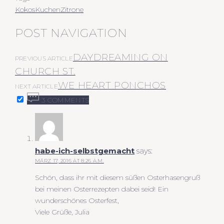
Kokos
Kuchen
Zitrone
POST NAVIGATION
DAYDREAMING ON
PREVIOUS ARTICLE
CHURCH ST.
WE HEART PONCHOS
NEXT ARTICLE
3 COMMENTS
habe-ich-selbstgemacht
says:
MÄRZ 17, 2016 AT 8:26 A.M.
Schön, dass ihr mit diesem süßen Osterhasengruß
bei meinen Osterrezepten dabei seid! Ein
wunderschönes Osterfest,
Viele Grüße, Julia