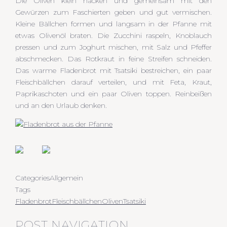
Die Oliven klein hacken und gemeinsam mit den
Gewürzen zum Faschierten geben und gut vermischen.
Kleine Bällchen formen und langsam in der Pfanne mit
etwas Olivenöl braten. Die Zucchini raspeln, Knoblauch
pressen und zum Joghurt mischen, mit Salz und Pfeffer
abschmecken. Das Rotkraut in feine Streifen schneiden.
Das warme Fladenbrot mit Tsatsiki bestreichen, ein paar
Fleischbällchen darauf verteilen, und mit Feta, Kraut,
Paprikaschoten und ein paar Oliven toppen. Reinbeißen
und an den Urlaub denken.
Categories
Allgemein
Tags
Fladenbrot
Fleischbällchen
Oliven
Tsatsiki
POST NAVIGATION