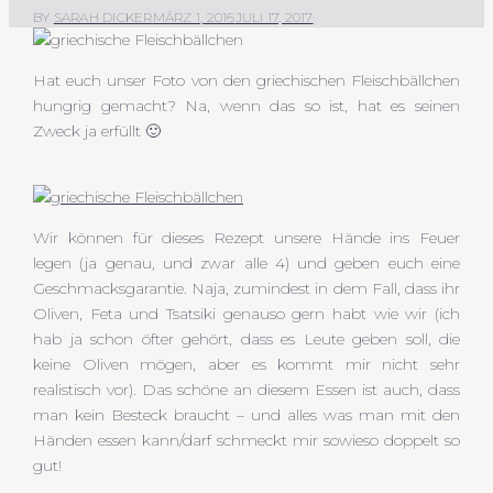
BY
SARAH DICKER
MÄRZ 1, 2016
JULI 17, 2017
Hat euch unser Foto von den griechischen Fleischbällchen
hungrig gemacht? Na, wenn das so ist, hat es seinen
Zweck ja erfüllt 🙂
Wir können für dieses Rezept unsere Hände ins Feuer
legen (ja genau, und zwar alle 4) und geben euch eine
Geschmacksgarantie. Naja, zumindest in dem Fall, dass ihr
Oliven, Feta und Tsatsiki genauso gern habt wie wir (ich
hab ja schon öfter gehört, dass es Leute geben soll, die
keine Oliven mögen, aber es kommt mir nicht sehr
realistisch vor). Das schöne an diesem Essen ist auch, dass
man kein Besteck braucht – und alles was man mit den
Händen essen kann/darf schmeckt mir sowieso doppelt so
gut!