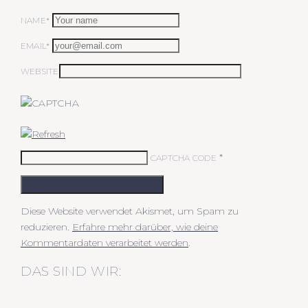
NAME*
EMAIL*
WEBSITE
*
CAPTCHA CODE
KOMMENTAR ABSCHICKEN
Diese Website verwendet Akismet, um Spam zu
reduzieren.
Erfahre mehr darüber, wie deine
Kommentardaten verarbeitet werden
.
DAS SIND WIR: