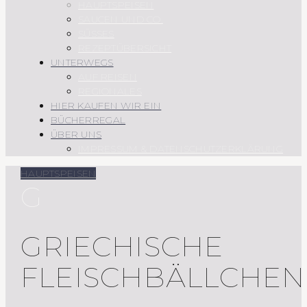
HAUPTSPEISEN
SAUCEN UND CO.
SÜSSES
REZEPTÜBERSICHT
UNTERWEGS
AUF REISEN
REGIONALES
HIER KAUFEN WIR EIN
BÜCHERREGAL
ÜBER UNS
IMPRESSUM & DATENSCHUTZERKLÄRUNG
HAUPTSPEISEN
G
GRIECHISCHE
FLEISCHBÄLLCHEN