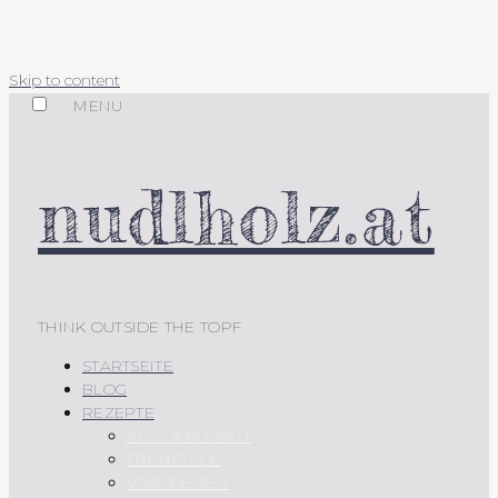
Skip to content
MENU
nudlholz.at
THINK OUTSIDE THE TOPF
STARTSEITE
BLOG
REZEPTE
AUS DEM OFEN
FRÜHSTÜCK
VORSPEISEN