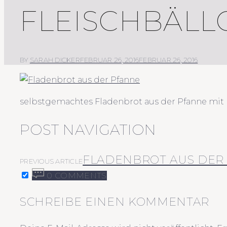
FLEISCHBÄLL
BY
SARAH DICKER
FEBRUAR 26, 2016
FEBRUAR 26, 2016
selbstgemachtes Fladenbrot aus der Pfanne mit 
POST NAVIGATION
FLADENBROT AUS DER
PREVIOUS ARTICLE
0 COMMENTS
SCHREIBE EINEN KOMMENTAR