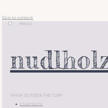
Skip to content
MENU
nudlholz
THINK OUTSIDE THE TOPF
STARTSEITE