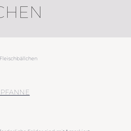
CHEN
Fleischbällchen
 PFANNE