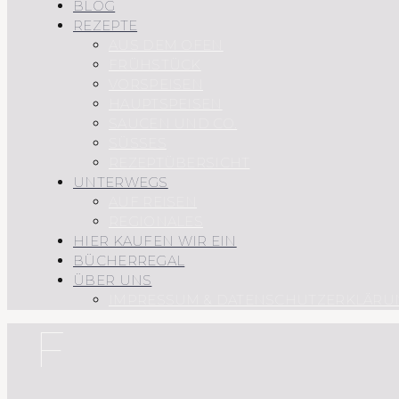
BLOG
REZEPTE
AUS DEM OFEN
FRÜHSTÜCK
VORSPEISEN
HAUPTSPEISEN
SAUCEN UND CO.
SÜSSES
REZEPTÜBERSICHT
UNTERWEGS
AUF REISEN
REGIONALES
HIER KAUFEN WIR EIN
BÜCHERREGAL
ÜBER UNS
IMPRESSUM & DATENSCHUTZERKLÄRU
F